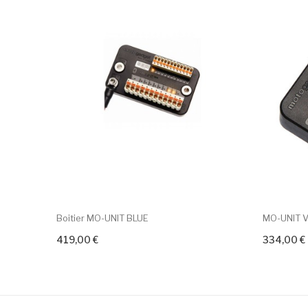
Boitier MO-UNIT BLUE
MO-UNIT V
419,00 €
334,00 €
+ Add To Cart
+ Add To C