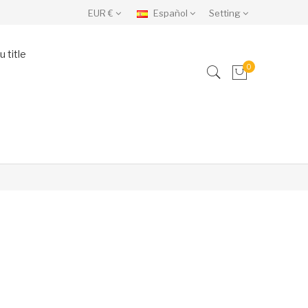
EUR €
Español
Setting
 title
0