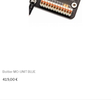
Boitier MO-UNIT BLUE
419,00 €
+ Add To Cart