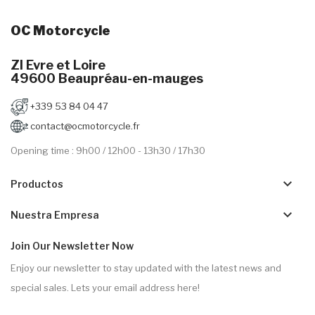
OC Motorcycle
ZI Evre et Loire
49600 Beaupréau-en-mauges
+339 53 84 04 47
contact@ocmotorcycle.fr
Opening time : 9h00 / 12h00 - 13h30 / 17h30
keyboard_arrow_down
Productos
keyboard_arrow_down
Nuestra Empresa
Join Our Newsletter Now
Enjoy our newsletter to stay updated with the latest news and
special sales. Lets your email address here!