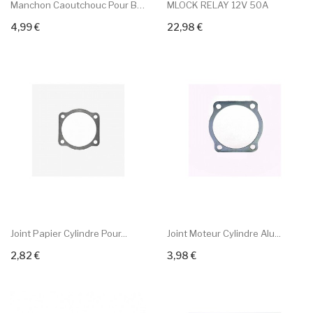
Manchon Caoutchouc Pour BMW...
MLOCK RELAY 12V 50A
4,99 €
22,98 €
+ Add To Cart
+ Add To Cart
Joint Papier Cylindre Pour...
Joint Moteur Cylindre Alu...
2,82 €
3,98 €
+ Add To Cart
+ Add To Cart