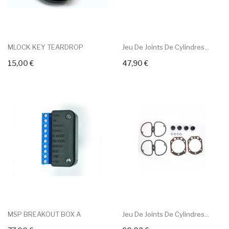
MLOCK KEY TEARDROP
Jeu De Joints De Cylindres...
15,00 €
47,90 €
+ Add To Cart
+ Add To Cart
MSP BREAKOUT BOX A
Jeu De Joints De Cylindres...