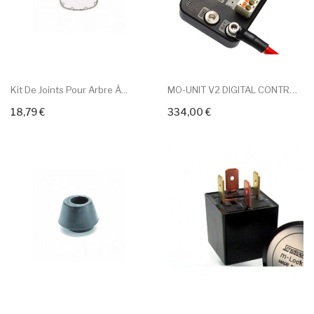
Kit De Joints Pour Arbre À...
MO-UNIT V2 DIGITAL CONTROL...
18,79 €
334,00 €
+ Add To Cart
+ Add To Cart