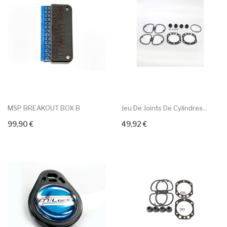
MSP BREAKOUT BOX B
Jeu De Joints De Cylindres...
99,90 €
49,92 €
+ Add To Cart
+ Add To Cart