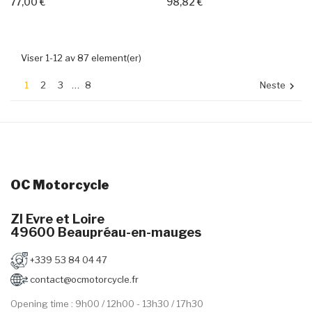
77,00 €
98,82 €
+ Add To Cart
+ Add To Cart
Viser 1-12 av 87 element(er)
1
2
3
…
8
Neste

OC Motorcycle
ZI Evre et Loire
49600 Beaupréau-en-mauges
+339 53 84 04 47
contact@ocmotorcycle.fr
Opening time : 9h00 / 12h00 - 13h30 / 17h30