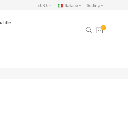
EUR €
Italiano
Setting
 title
0