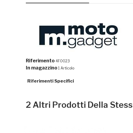
Riferimento
4F0023
In magazzino
1 Articolo
Riferimenti Specifici
2 Altri Prodotti Della Stes