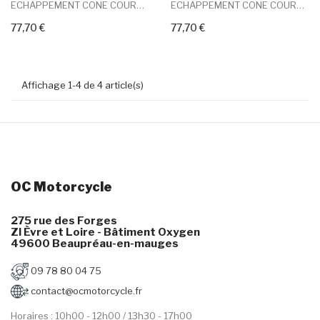
ECHAPPEMENT CONE COURT NON...
ECHAPPEMENT CONE COURT NON...
77,70 €
77,70 €
+ Add To Cart
+ Add To Cart
Affichage 1-4 de 4 article(s)
OC Motorcycle
275 rue des Forges
ZI Èvre et Loire - Bâtiment Oxygen
49600 Beaupréau-en-mauges
09 78 80 04 75
contact@ocmotorcycle.fr
Horaires : 10h00 - 12h00 / 13h30 - 17h00