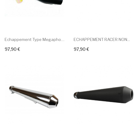
Echappement Type Megaphone...
ECHAPPEMENT RACER NON...
97,90 €
97,90 €
+ Add To Cart
+ Add To Cart