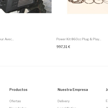
ur Avec...
Power Kit 860cc Plug & Play...
997,31 €
art
+ Add To Cart
Productos
Nuestra Empresa
J
E
Ofertas
Delivery
a