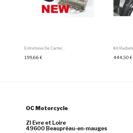
Entretoise De Carter...
Kit Radiate
199,66 €
444,50 €
+ Add To C
OC Motorcycle
ZI Evre et Loire
49600 Beaupréau-en-mauges