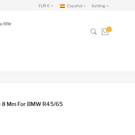
EUR €
Español
Setting
 title
0
ne 8 Mm For BMW R45/65