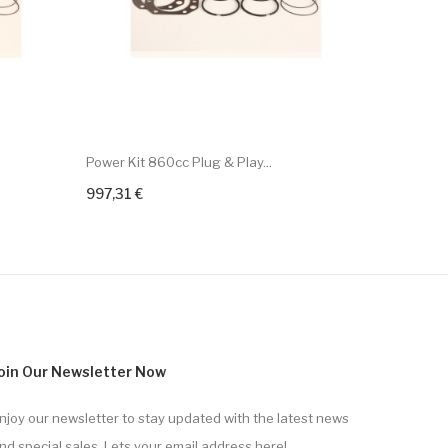
Power Kit 860cc Plug & Play...
CACHE FIL
997,31 €
118,20 €
+ Add To Cart
+ Add To 
oin Our Newsletter Now
njoy our newsletter to stay updated with the latest news
nd special sales. Lets your email address here!